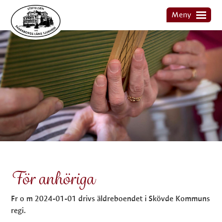
Hoppa
Meny
till
Meny
huvudinnehållet
Start
Om Stiftelsen
Historia
Styrelsen
För anhöriga
Kontakt Stiftelsen Skaraborgs läns sjukhem
För anhöriga
Fr o m 2024-01-01 drivs äldreboendet i Skövde Kommuns
regi.