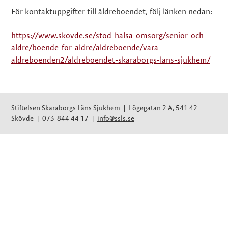
För kontaktuppgifter till äldreboendet, följ länken nedan:
https://www.skovde.se/stod-halsa-omsorg/senior-och-
aldre/boende-for-aldre/aldreboende/vara-
aldreboenden2/aldreboendet-skaraborgs-lans-sjukhem/
Stiftelsen Skaraborgs Läns Sjukhem | Lögegatan 2 A, 541 42
Skövde | 073-844 44 17 |
info@ssls.se
Upp