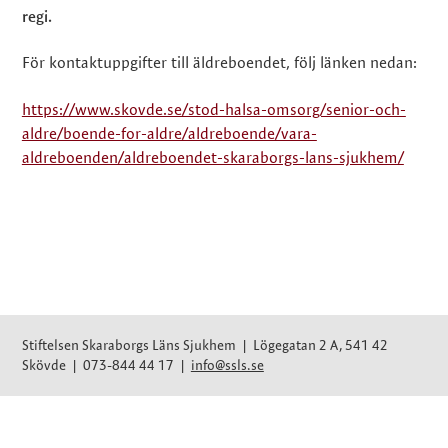
regi.
För kontaktuppgifter till äldreboendet, följ länken nedan:
https://www.skovde.se/stod-halsa-omsorg/senior-och-
aldre/boende-for-aldre/aldreboende/vara-
aldreboenden/aldreboendet-skaraborgs-lans-sjukhem/
Stiftelsen Skaraborgs Läns Sjukhem | Lögegatan 2 A, 541 42
Skövde | 073-844 44 17 |
info@ssls.se
Upp