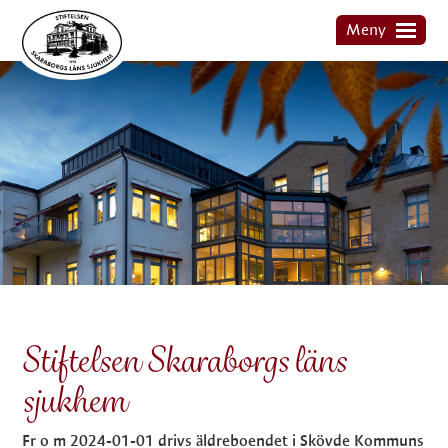
Hoppa
Meny
till
Meny
huvudinnehållet
Start
Om Stiftelsen
Historia
Styrelsen
För anhöriga
Kontakt Stiftelsen Skaraborgs läns sjukhem
Stiftelsen Skaraborgs läns
sjukhem
Fr o m 2024-01-01 drivs äldreboendet i Skövde Kommuns